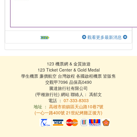
觀看更多最新消息
123 機票網 & 金質旅遊
123 Ticket Center & Gold Medal
學生機票 廉價航空 台灣啟程 各國啟程機票 皆販售
交觀甲7096 品保高0490
騰達旅行社有限公司
(甲種旅行社) 網站 聯絡人： 馮郁文
電話 ：
07-333-8303
地址 ：
高雄市前鎮區天山路10巷7號
(一心一路400號 21世紀烤雞正後方)