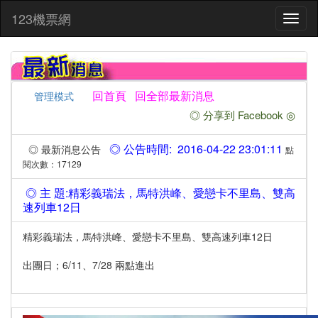
:::
123機票網
Toggl
naviga
回首頁
回全部最新消息
管理模式
◎ 分享到 Facebook ◎
◎ 公告時間: 2016-04-22 23:01:11
◎ 最新消息公告
點
閱次數：17129
◎ 主 題:精彩義瑞法，馬特洪峰、愛戀卡不里島、雙高
速列車12日
精彩義瑞法，馬特洪峰、愛戀卡不里島、雙高速列車12日
出團日；6/11、7/28 兩點進出