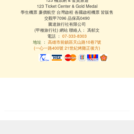
123 機票網 & 金質旅遊
123 Ticket Center & Gold Medal
學生機票 廉價航空 台灣啟程 各國啟程機票 皆販售
交觀甲7096 品保高0490
騰達旅行社有限公司
(甲種旅行社) 網站 聯絡人： 馮郁文
電話 ：
07-333-8303
地址 ：
高雄市前鎮區天山路10巷7號
(一心一路400號 21世紀烤雞正後方)