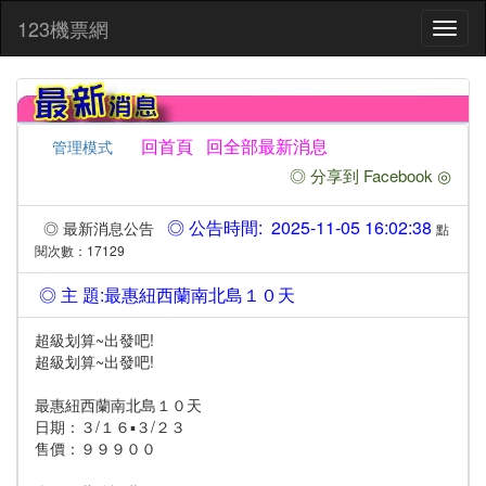
:::
123機票網
Toggl
naviga
回首頁
回全部最新消息
管理模式
◎ 分享到 Facebook ◎
◎ 公告時間: 2025-11-05 16:02:38
◎ 最新消息公告
點
閱次數：17129
◎ 主 題:最惠紐西蘭南北島１０天
超級划算~出發吧!
超級划算~出發吧!
最惠紐西蘭南北島１０天
日期：３/１６▪３/２３
售價：９９９００