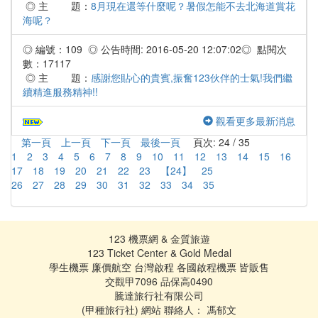
◎ 主 題：
8月現在還等什麼呢？暑假怎能不去北海道賞花
海呢？
◎ 編號：109 ◎ 公告時間: 2016-05-20 12:07:02◎ 點閱次
數：17117
◎ 主 題：
感謝您貼心的貴賓,振奮123伙伴的士氣!我們繼
續精進服務精神!!
觀看更多最新消息
第一頁
上一頁
下一頁
最後一頁
頁次: 24 / 35
1
2
3
4
5
6
7
8
9
10
11
12
13
14
15
16
17
18
19
20
21
22
23
【24】
25
26
27
28
29
30
31
32
33
34
35
123 機票網 & 金質旅遊
123 Ticket Center & Gold Medal
學生機票 廉價航空 台灣啟程 各國啟程機票 皆販售
交觀甲7096 品保高0490
騰達旅行社有限公司
(甲種旅行社) 網站 聯絡人： 馮郁文