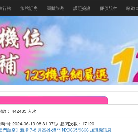
由行館
旅館訂房
團體旅遊
護照簽證
廉價航空
歐鐵
 442485 人次
間: 2024-06-13 08:31:07◎ 點閱次數：17120
澳門航空】新增 7-8 月高雄-澳門 NX9665/9666 加班機訊息