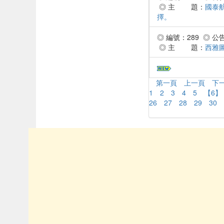
◎ 主 題：
國泰
擇。
◎ 編號：289 ◎ 公告時
◎ 主 題：
西雅
第一頁
上一頁
下
1
2
3
4
5
【6】
26
27
28
29
30