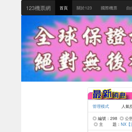
:::
123機票網
首頁
關於123
國際機票
自
管理模式
人氣指數：
◎ 編號：298 ◎ 公告時
◎ 主 題：
NX【