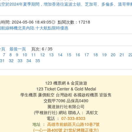
航空於2024年夏季期間，增加香港往返波士頓、芝加哥、多倫多、溫哥華
間: 2024-05-06 18:49:05◎ 點閱次數：17218
圖航線轉機北美內陸.十大航點限時優惠
一頁
最後一頁
頁次: 6 / 35
7
8
9
10
11
12
13
14
15
16
17
18
19
20
21
2
31
32
33
34
35
123 機票網 & 金質旅遊
123 Ticket Center & Gold Medal
學生機票 廉價航空 台灣啟程 各國啟程機票 皆販售
交觀甲7096 品保高0490
騰達旅行社有限公司
(甲種旅行社) 網站 聯絡人： 馮郁文
電話 ：
07-333-8303
地址 ：
高雄市前鎮區天山路10巷7號
(一心一路400號 21世紀烤雞正後方)